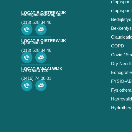
(Top)sport 
(Top)sport
LOCATIE OISTERWIJK
Moergestelseweg 36
Bedrijfsfys
(013) 528 34 46
Bekkenfysi
Claudicatio
LOCATIE OISTERWIJK
Sportlaan 6
COPD
(013) 528 34 46
Covid-19 re
Dry Needli
LOCATIE WAALWIJK
De Gaard 126
Echografie
(0416) 74 00 01
FYSIO-A
Fysiothera
Hartrevalid
Hydrothera