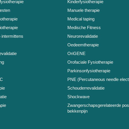
fysiotherapie
Kinderfysiotherapie
testen
Manuele therapie
iotherapie
Medical taping
otherapie
Medische Fitness
 intermittens
Neurorevalidatie
Oedeemtherapie
validatie
OriGENE
ng
Orofaciale Fysiotherapie
Parkinsonfysiotherapie
BC
PNE (Percutaneous needle electr
pie
Schouderrevalidatie
atie
Shockwave
pie
Zwangerschapsgerelateerde pos
bekkenpijn