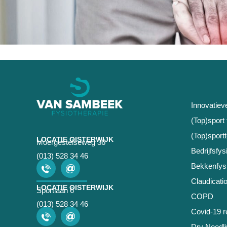
Innovatiev
(Top)sport 
(Top)sport
LOCATIE OISTERWIJK
Moergestelseweg 36
Bedrijfsfys
(013) 528 34 46
Bekkenfysi
Claudicatio
LOCATIE OISTERWIJK
Sportlaan 6
COPD
(013) 528 34 46
Covid-19 re
Dry Needli