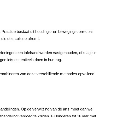
t Practice bestaat uit houdings- en bewegingscorrecties
e die de scoliose afremt.
feningen een tafelrand worden vastgehouden, of sta je in
gen iets essentieels doen in hun rug.
 combineren van deze verschillende methodes opvallend
ehandelingen. Op de verwijzing van de arts moet dan wel
andeling vergoed te krijgen. Bij kinderen tot 18 jaar met