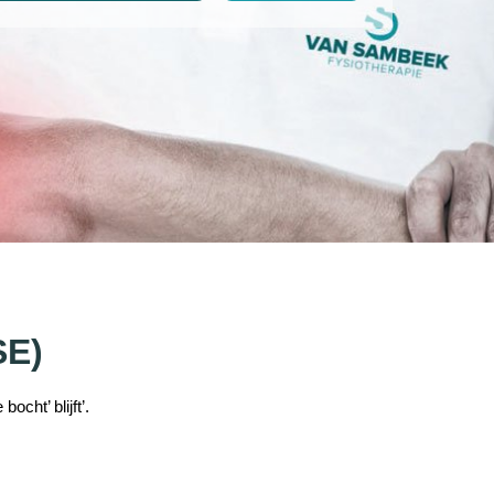
SE)
ocht’ blijft’.