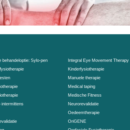
e behandeloptie: Sylo-pen
Integral Eye Movement Therapy
fysiotherapie
Kinderfysiotherapie
testen
Manuele therapie
iotherapie
Medical taping
otherapie
Medische Fitness
 intermittens
Neurorevalidatie
Oedeemtherapie
validatie
OriGENE
ng
Orofaciale Fysiotherapie