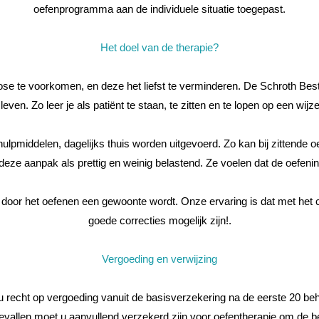
oefenprogramma aan de individuele situatie toegepast.
Het doel van de therapie?
iose te voorkomen, en deze het liefst te verminderen. De Schroth Bes
 leven. Zo leer je als patiënt te staan, te zitten en te lopen op een wijz
pmiddelen, dagelijks thuis worden uitgevoerd. Zo kan bij zittende oe
eze aanpak als prettig en weinig belastend. Ze voelen dat de oefenin
ie door het oefenen een gewoonte wordt.
Onze ervaring is dat met het
goede correcties mogelijk zijn!
.
Vergoeding en verwijzing
 u recht op vergoeding vanuit de basisverzekering na de eerste 20 b
gevallen moet u aanvullend verzekerd zijn voor oefentherapie om de beh