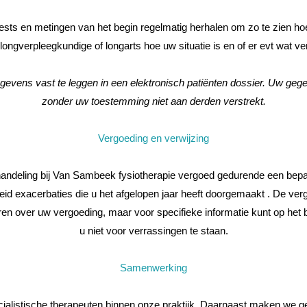
ests en metingen van het begin regelmatig herhalen om zo te zien ho
ngverpleegkundige of longarts hoe uw situatie is en of er evt wat 
egevens vast te leggen in een elektronisch patiënten dossier. Uw g
zonder uw toestemming niet aan derden verstrekt.
Vergoeding en verwijzing
ehandeling bij Van Sambeek fysiotherapie vergoed gedurende een bepa
d exacerbaties die u het afgelopen jaar heeft doorgemaakt . De verg
meren over uw vergoeding, maar voor specifieke informatie kunt op h
u niet voor verrassingen te staan.
Samenwerking
alistische therapeuten binnen onze praktijk. Daarnaast maken we geb