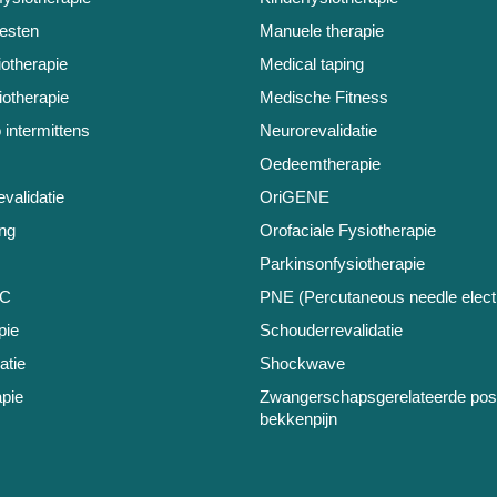
testen
Manuele therapie
iotherapie
Medical taping
otherapie
Medische Fitness
 intermittens
Neurorevalidatie
Oedeemtherapie
validatie
OriGENE
ng
Orofaciale Fysiotherapie
Parkinsonfysiotherapie
BC
PNE (Percutaneous needle electr
pie
Schouderrevalidatie
atie
Shockwave
pie
Zwangerschapsgerelateerde pos
bekkenpijn