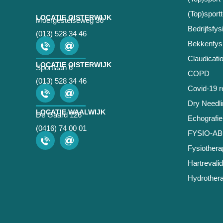
(Top)sport
LOCATIE OISTERWIJK
Moergestelseweg 36
Bedrijfsfys
(013) 528 34 46
Bekkenfysi
Claudicatio
LOCATIE OISTERWIJK
Sportlaan 6
COPD
(013) 528 34 46
Covid-19 re
Dry Needli
LOCATIE WAALWIJK
De Gaard 126
Echografie
(0416) 74 00 01
FYSIO-A
Fysiothera
Hartrevalid
Hydrothera