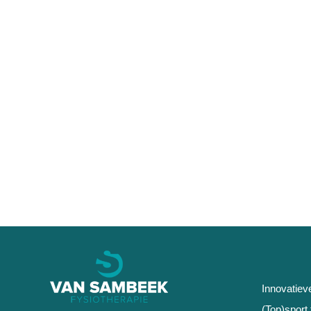
Innovatiev
(Top)sport 