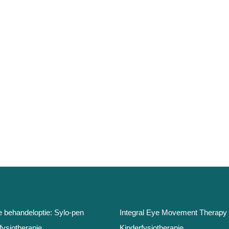
e behandeloptie: Sylo-pen
Integral Eye Movement Therapy
fysiotherapie
Kinderfysiotherapie