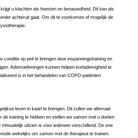
rijgt u klachten als hoesten en benauwdheid. Dit kan als
verder achteruit gaat. Om dit te voorkomen of mogelijk de
fysiotherapie.
conditie op peil te brengen door inspanningstraining en
krijgen. Ademoefeningen kunnen helpen kortademigheid te
ialiseerd is in het behandelen van COPD-patiënten
ijkse leven in kaart te brengen. Dit zullen we allemaal
 de training te hebben en stellen we samen met u doelen
houdelijk uitzien is voor iedereen verschillend. De ene
eriode wekelijks om samen met de therapeut te trainen.