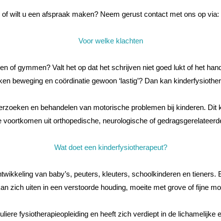
 of wilt u een afspraak maken? Neem gerust contact met ons op via:
Voor welke klachten
of gymmen? Valt het op dat het schrijven niet goed lukt of het hand
 lijken beweging en coördinatie gewoon ‘lastig’? Dan kan kinderfysiothe
nderzoeken en behandelen van motorische problemen bij kinderen. Dit
e voortkomen uit orthopedische, neurologische of gedragsgerelateer
Wat doet een kinderfysiotherapeut?
ntwikkeling van baby’s, peuters, kleuters, schoolkinderen en tiener
an zich uiten in een verstoorde houding, moeite met grove of fijne m
uliere fysiotherapieopleiding en heeft zich verdiept in de lichamelijk