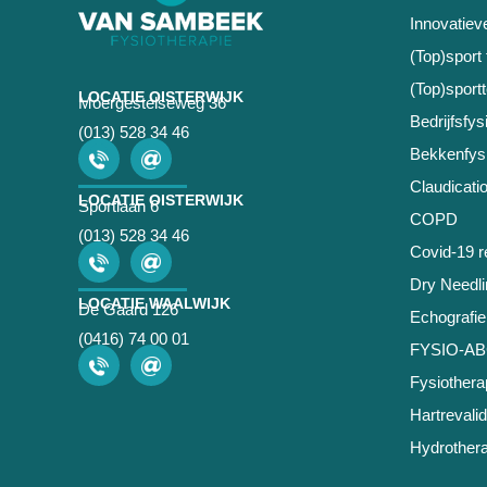
Innovatiev
(Top)sport 
(Top)sport
LOCATIE OISTERWIJK
Moergestelseweg 36
Bedrijfsfys
(013) 528 34 46
Bekkenfysi
Claudicatio
LOCATIE OISTERWIJK
Sportlaan 6
COPD
(013) 528 34 46
Covid-19 re
Dry Needli
LOCATIE WAALWIJK
De Gaard 126
Echografie
(0416) 74 00 01
FYSIO-A
Fysiothera
Hartrevalid
Hydrothera