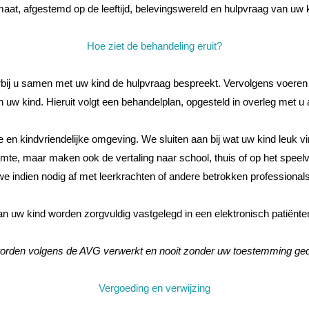
aat, afgestemd op de leeftijd, belevingswereld en hulpvraag van uw 
Hoe ziet de behandeling eruit?
ij u samen met uw kind de hulpvraag bespreekt. Vervolgens voeren w
n uw kind. Hieruit volgt een behandelplan, opgesteld in overleg met u 
ige en kindvriendelijke omgeving. We sluiten aan bij wat uw kind leuk
ruimte, maar maken ook de vertaling naar school, thuis of op het spe
we indien nodig af met leerkrachten of andere betrokken professionals
n uw kind worden zorgvuldig vastgelegd in een elektronisch patiënt
rden volgens de AVG verwerkt en nooit zonder uw toestemming ged
Vergoeding en verwijzing