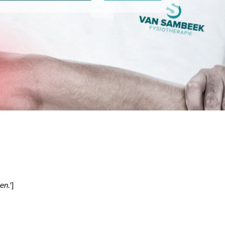
en.
‘]