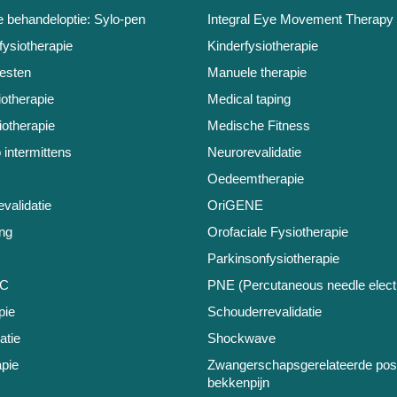
e behandeloptie: Sylo-pen
Integral Eye Movement Therapy
fysiotherapie
Kinderfysiotherapie
testen
Manuele therapie
iotherapie
Medical taping
otherapie
Medische Fitness
 intermittens
Neurorevalidatie
Oedeemtherapie
validatie
OriGENE
ng
Orofaciale Fysiotherapie
Parkinsonfysiotherapie
BC
PNE (Percutaneous needle electr
pie
Schouderrevalidatie
atie
Shockwave
pie
Zwangerschapsgerelateerde pos
bekkenpijn