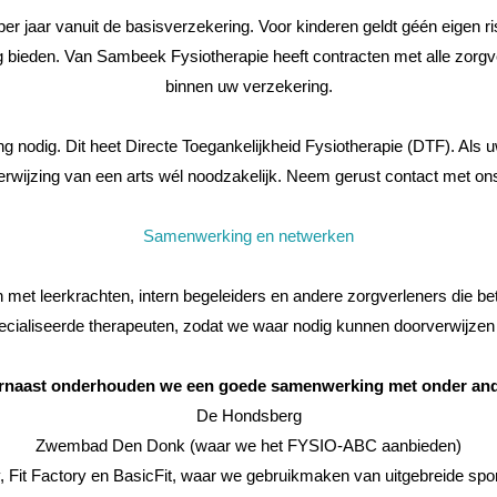
per jaar vanuit de basisverzekering. Voor kinderen geldt géén eigen r
ng bieden. Van Sambeek Fysiotherapie heeft contracten met alle zor
binnen uw verzekering.
ing nodig. Dit heet Directe Toegankelijkheid Fysiotherapie (DTF). Als
n verwijzing van een arts wél noodzakelijk. Neem gerust contact met on
Samenwerking en netwerken
et leerkrachten, intern begeleiders en andere zorgverleners die betr
aliseerde therapeuten, zodat we waar nodig kunnen doorverwijzen of
rnaast onderhouden we een goede samenwerking met onder and
De Hondsberg
Zwembad Den Donk (waar we het FYSIO-ABC aanbieden)
, Fit Factory en BasicFit, waar we gebruikmaken van uitgebreide sport